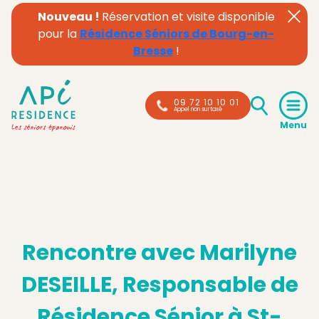
Nouveau !
Réservation et visite disponible
pour la
Résidence Séniors de Bourg-en-
Bresse
!
09 72 10 10 01
Appel non surtaxé
Rencontre avec Marilyne
DESEILLE, Responsable de
Résidence Sénior à St-