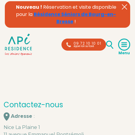
Nouveau !
Réservation et visite disponible
pour la
Résidence Séniors de Bourg-en-
Bresse
!
09 72 10 10 01
Appel non surtaxé
Contactez-nous
Adresse
:
Nice La Plaine 1
11 avenue Emmanuel Pontrémoli