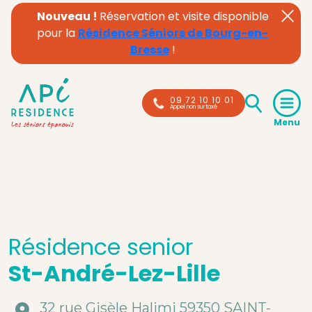
Nouveau !
Réservation et visite disponible
pour la
Résidence Séniors de Bourg-en-
Bresse
!
09 72 10 10 01
Appel non surtaxé
Résidence senior
St-André-Lez-Lille
32 rue Gisèle Halimi 59350 SAINT-