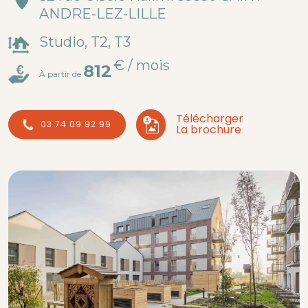
ANDRE-LEZ-LILLE
Studio, T2, T3
€ / mois
812
À partir de
Télécharger
03 74 09 92 99
La brochure