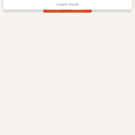
Learn more
Contact
Brochure
Commerces et services
Boulangerie
Bureau de poste
Supermarché
Tabac/Presse
Administration
Santé
Centre médical
Hôpital