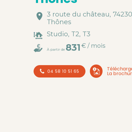
3 route du château, 7423
Thônes
Studio, T2, T3
831
€ / mois
À partir de
Télécharg
04 58 10 51 65
La brochu