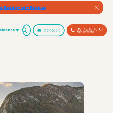
de Bourg-en-Bresse
!
09 72 10 10 01
ésidence
Contact
Appel non surtaxé