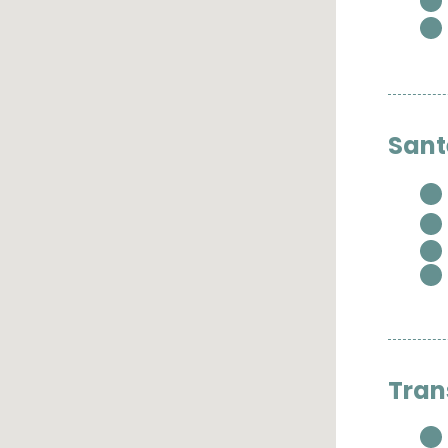
Sant
Tran