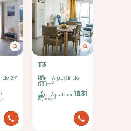
T3
r de 37
À partir de
2
54 m
1631
de
À partir de
€ / mois*
s*