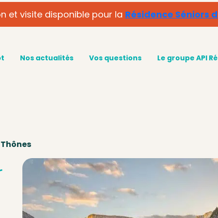
n et visite disponible pour la
Résidence Séniors 
pt
Nos actualités
Vos questions
Le groupe API R
r Thônes
r