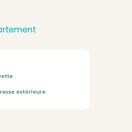
partement
vette
rasse extérieure