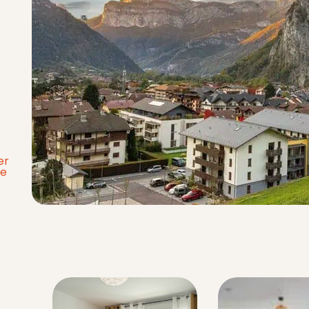
0
er
re