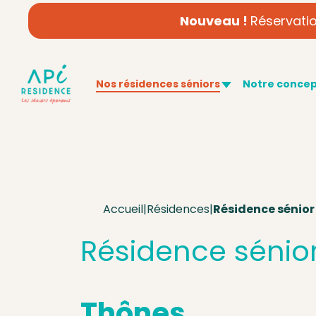
Nouveau !
Réservatio
Nos résidences séniors
Notre conce
Accueil
|
Résidences
|
Résidence sénio
Résidence sénio
Thônes