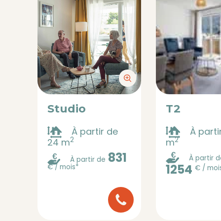
Studio
T2
À partir de
À parti
2
2
24 m
m
831
À partir 
À partir de
1254
€ / mois*
€ / moi