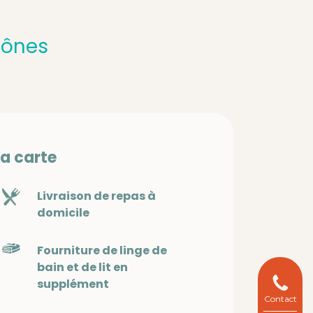
hônes
la carte
Livraison de repas à
domicile
Fourniture de linge de
bain et de lit en
supplément
Contact