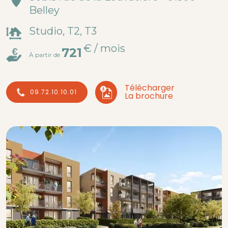
Belley
Studio, T2, T3
€ / mois
721
À partir de
Télécharger
09.72.10.10.01
La brochure