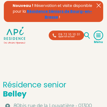
Nouveau !
Réservation et visite disponible
pour la
Résidence Séniors de Bourg-en-
Bresse
!
09 72 10 10 01
Appel non surtaxé
Résidence senior
Belley
80bis rue de la Louvatière - 01300