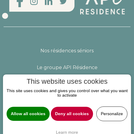
Nos résidences séniors
Le groupe API Résidence
This website uses cookies
Nous rejoindre
Vos questions
This site uses cookies and gives you control over what you want
to activate
Mentions légales
Allow all cookies
Deny all cookies
Personalize
09 72 10 10 01
Learn more