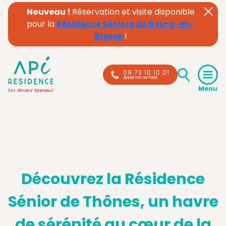
Nouveau !
Réservation et visite disponible
pour la
Résidence Séniors de Bourg-en-
Bresse
!
09 72 10 10 01
Appel non surtaxé
Découvrez la Résidence
Sénior de Thônes, un havre
de sérénité au cœur de la