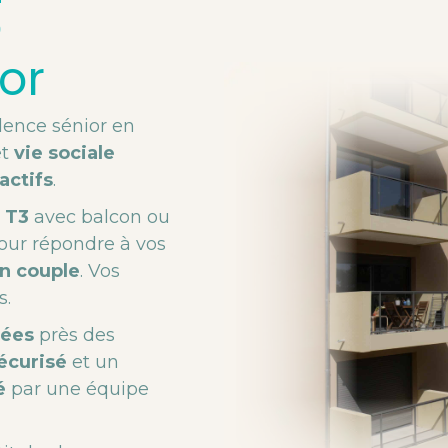
e
or
dence sénior en
t
vie sociale
actifs
.
 T3
avec balcon ou
pour répondre à vos
en couple
. Vos
s.
uées
près des
écurisé
et un
é
par une équipe