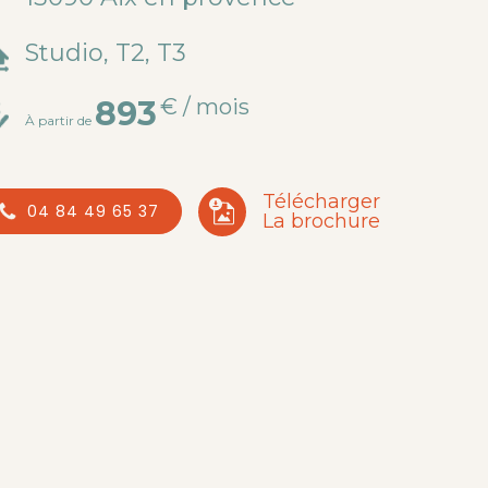
Studio, T2, T3
893
€ / mois
À partir de
Télécharger
04 84 49 65 37
La brochure