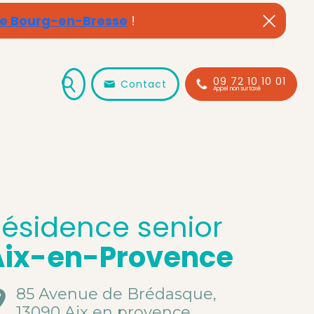
de Bourg-en-Bresse
!
09 72 10 10 01
Contact
Appel non surtaxé
ésidence senior
Aix-en-Provence
85 Avenue de Brédasque,
13090 Aix en provence