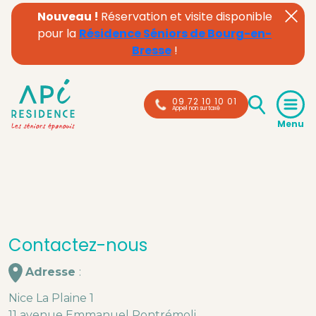
Nouveau !
Réservation et visite disponible
pour la
Résidence Séniors de Bourg-en-
Bresse
!
09 72 10 10 01
Appel non surtaxé
Contactez-nous
Adresse
:
Nice La Plaine 1
11 avenue Emmanuel Pontrémoli